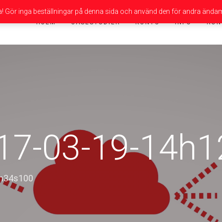
da! Gör inga beställningar på denna sida och använd den för andra ändam
HJEM
CASESTUDIER
KONTO
INFO
KON
017-03-19-14h
2m34s100