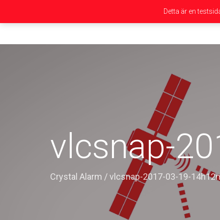
Detta är en testsi
vlcsnap-2
Crystal Alarm
/
vlcsnap-2017-03-19-14h1