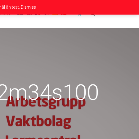
ål än test.
Dismiss
TAKT
12m34s100