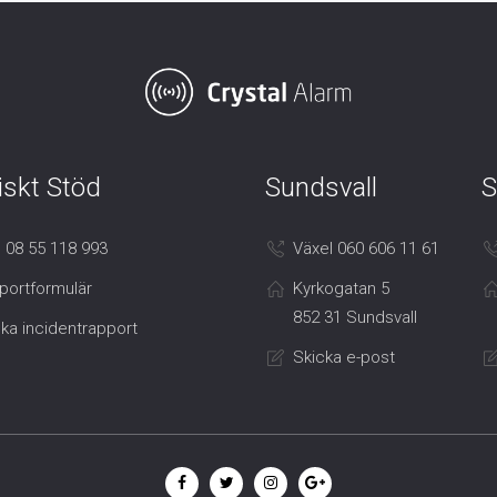
iskt Stöd
Sundsvall
S
 08 55 118 993
Växel 060 606 11 61
portformulär
Kyrkogatan 5
852 31 Sundsvall
ka incidentrapport
Skicka e-post