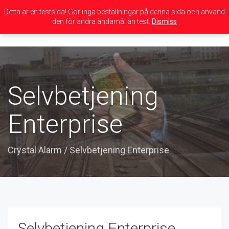
Detta är en testsida! Gör inga beställningar på denna sida och använd
den för andra ändamål än test.
Dismiss
Toggle
navigation
Selvbetjening
Enterprise
Crystal Alarm
/
Selvbetjening Enterprise
Selvbetjening Enterprise