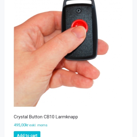
Crystal Button CB10 Larmknapp
495,00
kr
exkl. moms
Add to cart