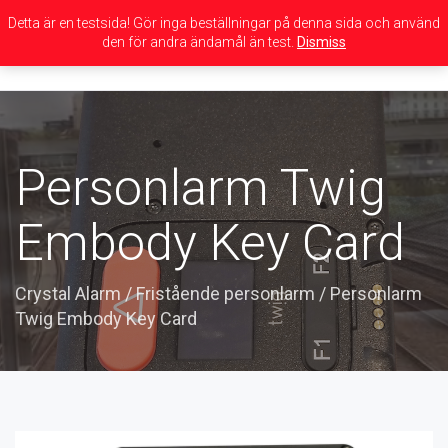
Detta är en testsida! Gör inga beställningar på denna sida och använd
den för andra ändamål än test.
Dismiss
Toggle
navigation
Personlarm Twig
Embody Key Card
Crystal Alarm
/
Fristående personlarm
/
Personlarm
Twig Embody Key Card