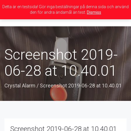
Detta är en testsida! Gör inga beställningar på denna sida och använd
den för andra ändamål än test.
Dismiss
Toggle
navigation
Screenshot 2019-
06-28 at 10.40.01
Crystal Alarm
/
Screenshot 2019-06-28 at 10.40.01
Screenshot 2019-06-28 at 10.40.01