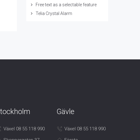
Free text as a selectable feature
Telia Crystal Alarm
tockholm
Gävle
Växel 08 55 118 990
Växel 08 55 118 990