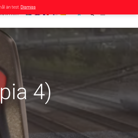
ål än test.
Dismiss
KONTAKT
pia 4)