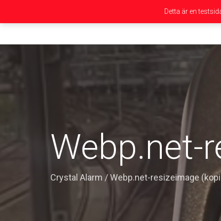
Detta är en testsi
Webp.net-r
Crystal Alarm
/
Webp.net-resizeimage (kopi