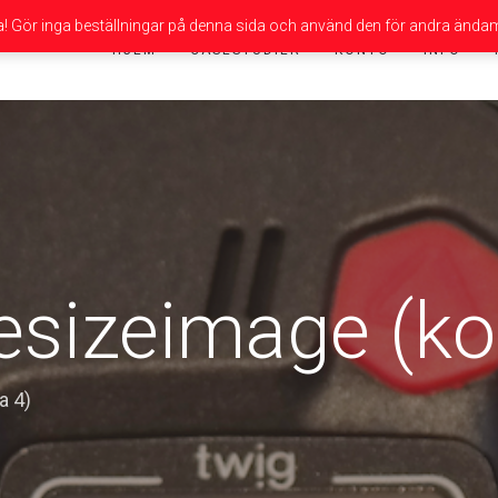
da! Gör inga beställningar på denna sida och använd den för andra ändam
HJEM
CASESTUDIER
KONTO
INFO
esizeimage (ko
a 4)