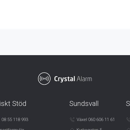
iskt Stöd
Sundsvall
S
 08 55 118 993
Växel 060 606 11 61