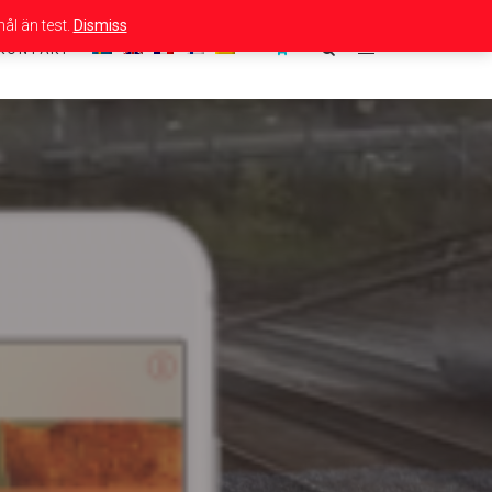
ål än test.
Dismiss
KONTAKT