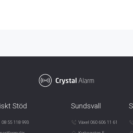
iskt Stöd
Sundsvall
S
 08 55 118 993
Växel 060 606 11 61