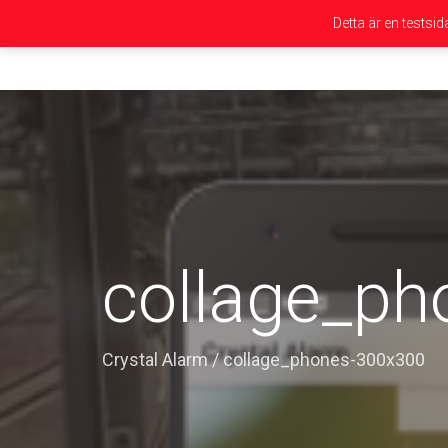
Detta är en testsi
collage_p
Crystal Alarm
/
collage_phones-300x300