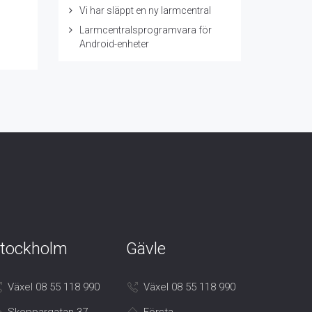
Vi har släppt en ny larmcentral
Larmcentralsprogramvara för
Android-enheter
tockholm
Gävle
Växel 08 55 118 990
Växel 08 55 118 990