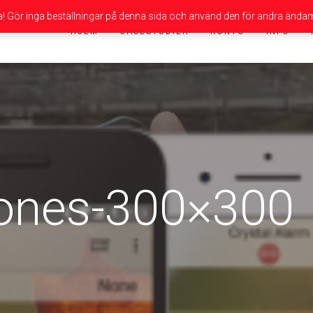
da! Gör inga beställningar på denna sida och använd den för andra ändam
HJEM
CASESTUDIER
KONTO
INFO
hones-300×300