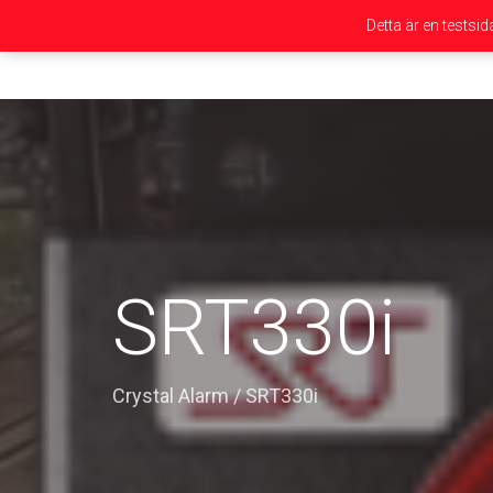
Detta är en testsi
SRT330i
Crystal Alarm
/
SRT330i