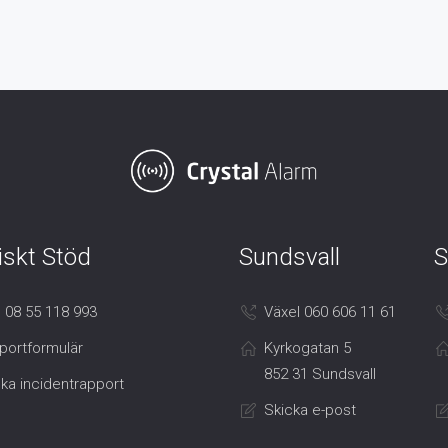
iskt Stöd
Sundsvall
S
 08 55 118 993
Växel 060 606 11 61
portformulär
Kyrkogatan 5
852 31 Sundsvall
ka incidentrapport
Skicka e-post