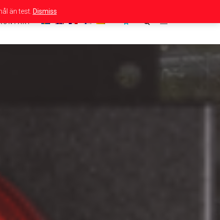
ål än test.
Dismiss
KONTAKT